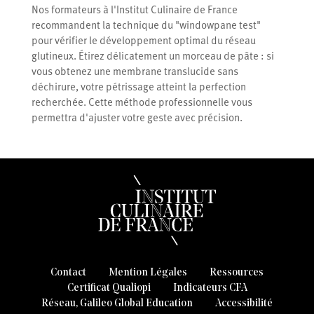
Nos formateurs à l'Institut Culinaire de France
recommandent la technique du "windowpane test"
pour vérifier le développement optimal du réseau
glutineux. Étirez délicatement un morceau de pâte : si
vous obtenez une membrane translucide sans
déchirure, votre pétrissage atteint la perfection
recherchée. Cette méthode professionnelle vous
permettra d'ajuster votre geste avec précision.
Contact
Mention Légales
Ressources
Certificat Qualiopi
Indicateurs CFA
Réseau, Galileo Global Education
Accessibilité