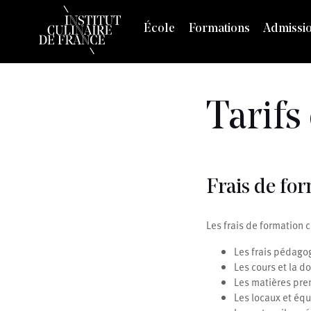
École
Formations
Admissi
Tarifs
Frais de fo
Les frais de formation
Les frais pédago
Les cours et la 
Les matières pre
Les locaux et éq