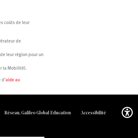
s coûts de leur
Pérateur de
 de leur région pour un
 la Mobilité).
 d’
aide au
Réseau, Galileo Global Education
Accessibilité