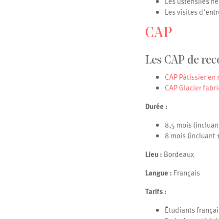
Les ustensiles né
Les visites d'ent
CAP
Les CAP de rec
CAP Pâtissier en
CAP Glacier fabr
Durée :
8,5 mois (incluan
8 mois (incluant 
Lieu :
Bordeaux
Langue :
Français
Tarifs :
Étudiants françai