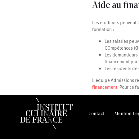
Aide au fin
Les étudiants peuvent b
formation :
Les salariés peuv
COmpétences (
O
Les demandeurs d
financement parti
Les résidents d
L'équipe Admissions res
financement
. Pour ce f
Contact
Mention Lé