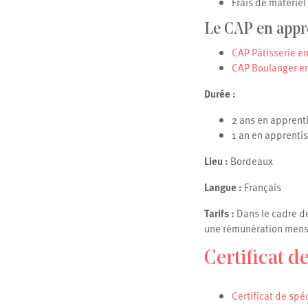
Frais de matérie
Le CAP en appr
CAP Pâtisserie e
CAP Boulanger e
Durée :
2 ans en apprent
1 an en apprenti
Lieu :
Bordeaux
Langue :
Français
Tarifs :
Dans le cadre de 
une rémunération mens
Certificat d
Certificat de spé