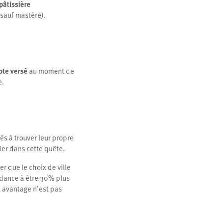
pâtissière
sauf mastère).
pte versé
au moment de
e.
tés à trouver leur propre
der dans cette quête.
ter que le choix de ville
endance à être 30% plus
et avantage n’est pas