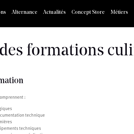
ons
Alternance
Actualités
Concept Store
Métiers
 des formations cul
rmation
 comprennent :
giques
documentation technique
mières
uipements techniques