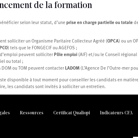
ancement de la formation
énéficier selon leur statut, d’une
prise en charge partielle ou totale
de
ent solliciter un Organisme Paritaire Collecteur Agréé (
OPCA
) ou un O
PCO
) tels que le FONGECIF ou AGEFOS ;
’emploi peuvent solliciter
Pôle emploi
(AIF) et/ou le Conseil régional
el ou total ;
es DOM ou TOM peuvent contacter
LADOM
(L’Agence De l’Outre-mer pour
te disponible à tout moment pour conseiller les candidats en matière
aire, les candidats sont invités à solliciter un entretien.
gales
Ressources
Certificat Qualiopi
Indicateurs CFA