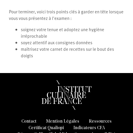
Pour terminer, voici trois points clés à garder en tête lorsque
vous vous présentez à l'examen :
soignez votre tenue et adoptez une hygiène
irréprochable
soyez attentif aux consignes données
maîtrisez votre carnet de recettes sur le bout des
doigts
Contact
Mention Légales
Ressources
Certificat Qualiopi
Indicateurs CFA