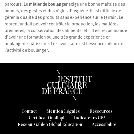
parcours. Le
métier de boulanger
exige une bonne maîtrise des
normes, des gestes et des règles d'hygiène. Il est difficile de
gérer la qualité des produits sans expérience sur le terrain. Le
repreneur doit pouvoir contrôler la production, les matières
premières, la conservation des aliments, etc. Il est recommandé
d’avoir une formation ou une très grande expérience en
boulangerie-pâtisserie. Le savoir-faire est l'essence même de
l’activité de boulanger.
Contact
Mention Légales
Ressources
Certificat Qualiopi
Indicateurs CFA
Réseau, Galileo Global Education
Accessibilité