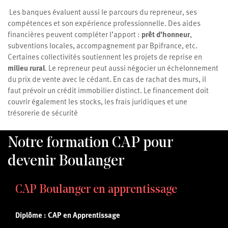
Les banques évaluent aussi le parcours du repreneur, ses
compétences et son expérience professionnelle. Des aides
financières peuvent compléter l’apport :
prêt d’honneur
,
subventions locales, accompagnement par Bpifrance, etc.
Certaines collectivités soutiennent les projets de reprise en
milieu rural
. Le repreneur peut aussi négocier un échelonnement
du prix de vente avec le cédant. En cas de rachat des murs, il
faut prévoir un crédit immobilier distinct. Le financement doit
couvrir également les stocks, les frais juridiques et une
trésorerie de sécurité
Notre formation CAP pour
devenir Boulanger
CAP Boulanger en apprentissage
Diplôme : CAP en Apprentissage