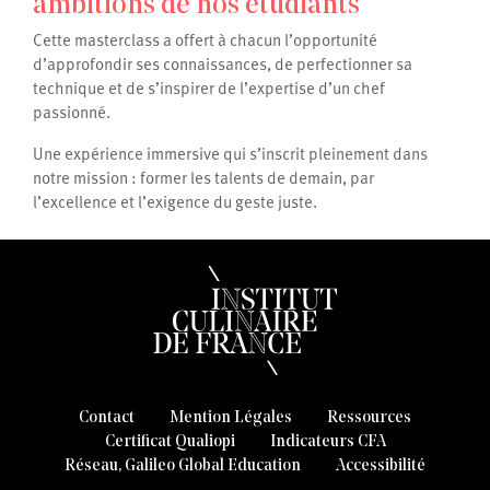
ambitions de nos étudiants
Cette masterclass a offert à chacun l’opportunité
d’approfondir ses connaissances, de perfectionner sa
technique et de s’inspirer de l’expertise d’un chef
passionné.
Une expérience immersive qui s’inscrit pleinement dans
notre mission : former les talents de demain, par
l’excellence et l’exigence du geste juste.
Contact
Mention Légales
Ressources
Certificat Qualiopi
Indicateurs CFA
Réseau, Galileo Global Education
Accessibilité